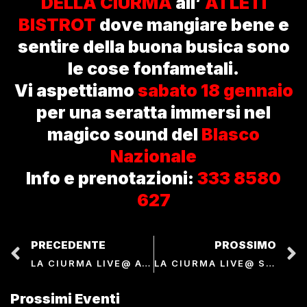
DELLA CIURMA
all’
ATLETI
BISTROT
dove mangiare bene e
sentire della buona busica sono
le cose fonfametali.
Vi aspettiamo
sabato 18 gennaio
per una seratta immersi nel
magico sound del
Blasco
Nazionale
Info e prenotazioni:
333 8580
627
PRECEDENTE
PROSSIMO
LA CIURMA LIVE@ AGRIRISTORANTE TENUTA ISABELLA
LA CIURMA LIVE@ SARDELLI LOUNGE BAR
Prossimi Eventi