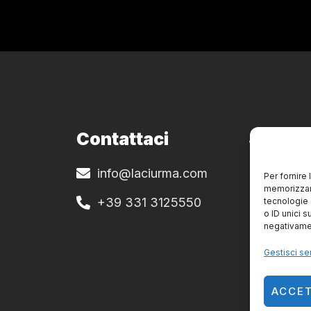
Contattaci
Site Po
info@laciurma.com
Privacy e 
Per fornire
memorizzare
+39 331 3125550
tecnologie 
o ID unici s
negativamen
Gestisci ser
ACCE