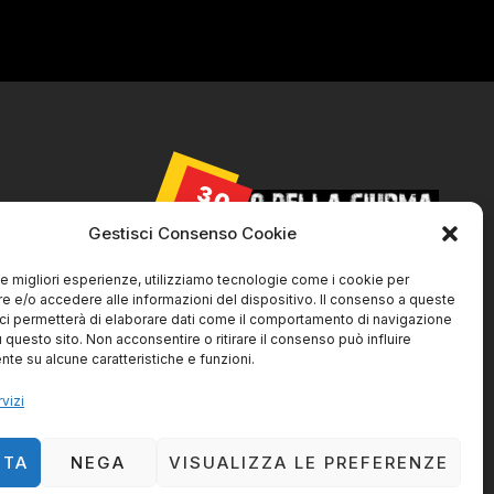
30
AGO
licy
Gestisci Consenso Cookie
Cookie Policy
 le migliori esperienze, utilizziamo tecnologie come i cookie per
 e/o accedere alle informazioni del dispositivo. Il consenso a queste
ci permetterà di elaborare dati come il comportamento di navigazione
u questo sito. Non acconsentire o ritirare il consenso può influire
La Ciurma live@ SVS
te su alcune caratteristiche e funzioni.
Livorno
vizi
30/08/2026 | 21:45
TTA
NEGA
VISUALIZZA LE PREFERENZE