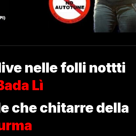
ve nelle folli nottti
Bada Lì
le che chitarre della
urma