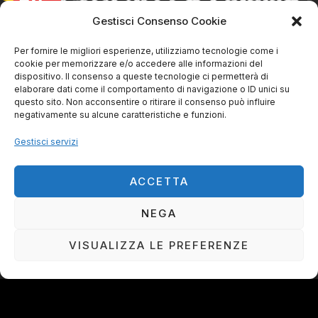
AGO
Gestisci Consenso Cookie
Per fornire le migliori esperienze, utilizziamo tecnologie come i
cookie per memorizzare e/o accedere alle informazioni del
dispositivo. Il consenso a queste tecnologie ci permetterà di
elaborare dati come il comportamento di navigazione o ID unici su
questo sito. Non acconsentire o ritirare il consenso può influire
negativamente su alcune caratteristiche e funzioni.
Gestisci servizi
La Ciurma live@ SVS Livorno
30/08/2026 | 21:45
ACCETTA
NEGA
VISUALIZZA LE PREFERENZE
IL RESTO DELLA CIURMA DI CLAUDIO PINORI ©
TUTTI I DIRITTI RISERVATI
PROUDLY MADE BY
N
KEY