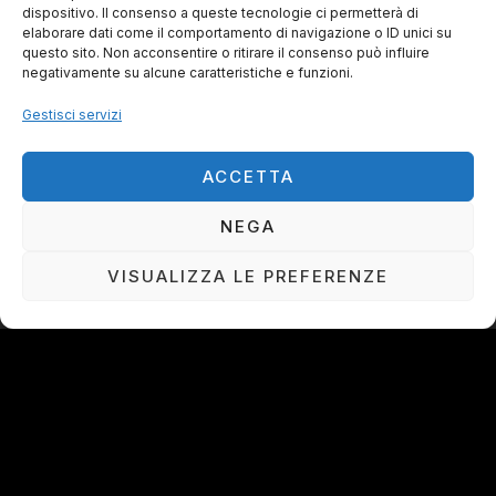
dispositivo. Il consenso a queste tecnologie ci permetterà di
elaborare dati come il comportamento di navigazione o ID unici su
questo sito. Non acconsentire o ritirare il consenso può influire
negativamente su alcune caratteristiche e funzioni.
Gestisci servizi
La Ciurma live@ SVS Livorno
ACCETTA
30/08/2026 | 21:45
NEGA
VISUALIZZA LE PREFERENZE
IL RESTO DELLA CIURMA DI CLAUDIO PINORI ©
TUTTI I DIRITTI RISERVATI
PROUDLY MADE BY
N
KEY