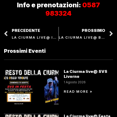
Info e prenotazioni:
0587
983324
PRECEDENTE
PROSSIMO
LA CIURMA LIVE@ INITALY BISTROT – FUCECCHIO
LA CIURMA LIVE@ BANDIDOS BMC PISA
Prossimi Eventi
La Ciurma live@ SVS
Livorno
1 Agosto 2026
READ MORE »
La Ciurma live@ Festa