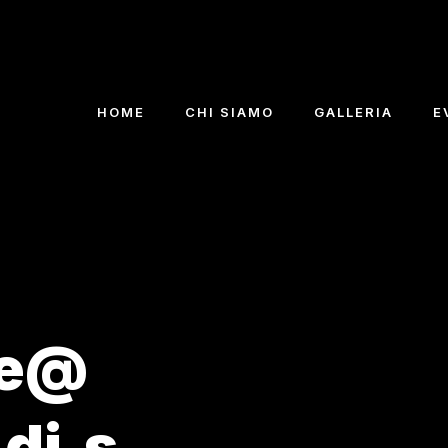
HOME
CHI SIAMO
GALLERIA
E
ve@
di.s.