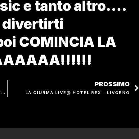
sic e tanto altro….
 divertirti
poi COMINCIA LA
AAAAA!!!!!!
PROSSIMO
LA CIURMA LIVE@ BAGNO MARTINELLI – VIAREGGIO
LA CIURMA LIVE@ HOTEL REX – LIVORNO