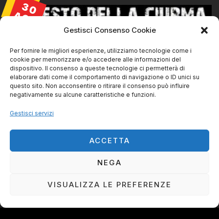
30
AGO
Gestisci Consenso Cookie
Per fornire le migliori esperienze, utilizziamo tecnologie come i
cookie per memorizzare e/o accedere alle informazioni del
dispositivo. Il consenso a queste tecnologie ci permetterà di
elaborare dati come il comportamento di navigazione o ID unici su
questo sito. Non acconsentire o ritirare il consenso può influire
negativamente su alcune caratteristiche e funzioni.
Gestisci servizi
La Ciurma live@ SVS Livorno
30/08/2026 | 21:45
ACCETTA
NEGA
VISUALIZZA LE PREFERENZE
IL RESTO DELLA CIURMA DI CLAUDIO PINORI ©
TUTTI I DIRITTI RISERVATI
PROUDLY MADE BY
N
KEY