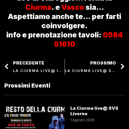
Ciurma
. e
Vasco
sia…
Aspettiamo anche te… per farti
coinvolgere.
info e prenotazione tavoli:
0584
51610
PRECEDENTE
PROSSIMO
LA CIURMA LIVE@ IL PANE E LE ROSE
LA CIURMA LIVE@ S.GIULIANO T.ME
Prossimi Eventi
La Ciurma live@ SVS
Livorno
1 Agosto 2026