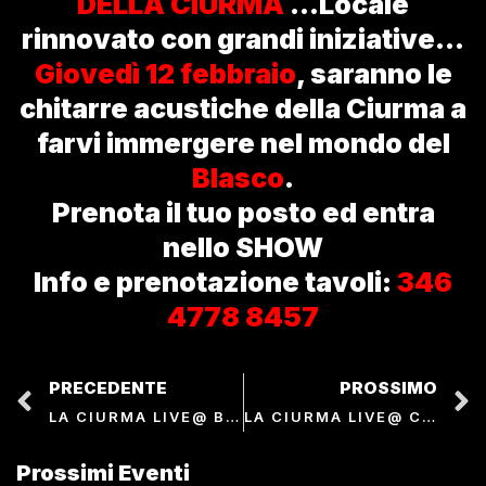
DELLA CIURMA
…Locale
rinnovato con grandi iniziative…
Giovedì 12 febbraio
, saranno le
chitarre acustiche della Ciurma a
farvi immergere nel mondo del
Blasco
.
Prenota il tuo posto ed entra
nello SHOW
Info e prenotazione tavoli:
346
4778 8457
PRECEDENTE
PROSSIMO
LA CIURMA LIVE@ BAMBOLO LIVE MUSIC
LA CIURMA LIVE@ CIRCOLO COTETO
Prossimi Eventi