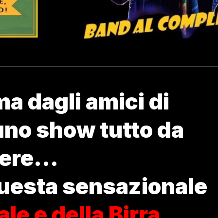
ma dagli amici di
uno show tutto da
vere…
uesta sensazionale
le e della Birra
.