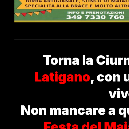
Torna la Ciur
Latigano
, con 
vi
Non mancare a q
Festa del Maia