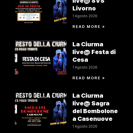
live@ SVS
Livorno
1 Agosto 2026
READ MORE »
La Ciurma
live@ Festa di
Cesa
1 Agosto 2026
READ MORE »
La Ciurma
live@ Sagra
del Bombolone
a Casenuove
1 Agosto 2026