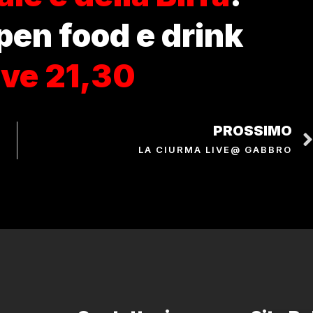
pen food e drink
live 21,30
PROSSIMO
LA CIURMA LIVE@ GABBRO