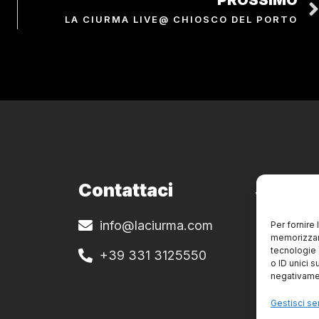
PROSSIMO
LA CIURMA LIVE@ CHIOSCO DEL PORTO
Contattaci
Site Po
info@laciurma.com
Privacy e 
Per fornire
memorizzare
tecnologie 
+39 331 3125550
o ID unici s
negativamen
Gestisci ser