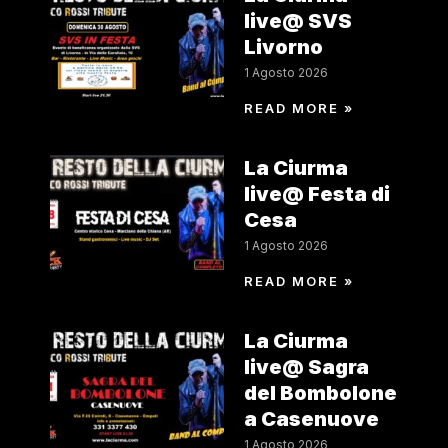
live@ SVS
Livorno
1 Agosto 2026
READ MORE »
La Ciurma
live@ Festa di
Cesa
1 Agosto 2026
READ MORE »
La Ciurma
live@ Sagra
del Bombolone
a Casenuove
1 Agosto 2026