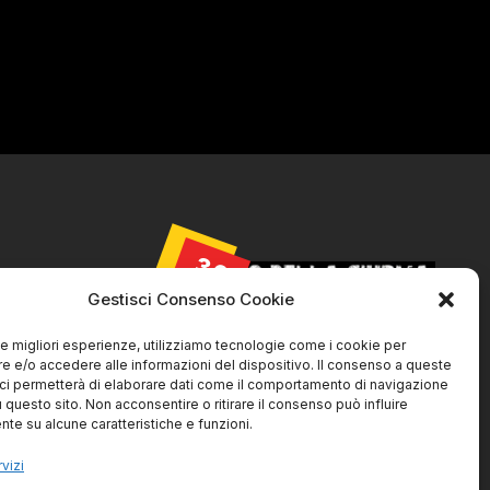
30
AGO
licy
Gestisci Consenso Cookie
Cookie Policy
 le migliori esperienze, utilizziamo tecnologie come i cookie per
 e/o accedere alle informazioni del dispositivo. Il consenso a queste
ci permetterà di elaborare dati come il comportamento di navigazione
u questo sito. Non acconsentire o ritirare il consenso può influire
La Ciurma live@ SVS
te su alcune caratteristiche e funzioni.
Livorno
vizi
30/08/2026 | 21:45