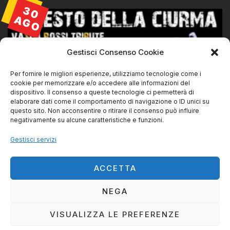
30
AGO
Gestisci Consenso Cookie
Per fornire le migliori esperienze, utilizziamo tecnologie come i
cookie per memorizzare e/o accedere alle informazioni del
dispositivo. Il consenso a queste tecnologie ci permetterà di
elaborare dati come il comportamento di navigazione o ID unici su
questo sito. Non acconsentire o ritirare il consenso può influire
negativamente su alcune caratteristiche e funzioni.
La Ciurma live@ SVS Livorno
Gestisci servizi
30/08/2026 | 21:45
ACCETTA
NEGA
IL RESTO DELLA CIURMA DI CLAUDIO PINORI ©
VISUALIZZA LE PREFERENZE
TUTTI I DIRITTI RISERVATI